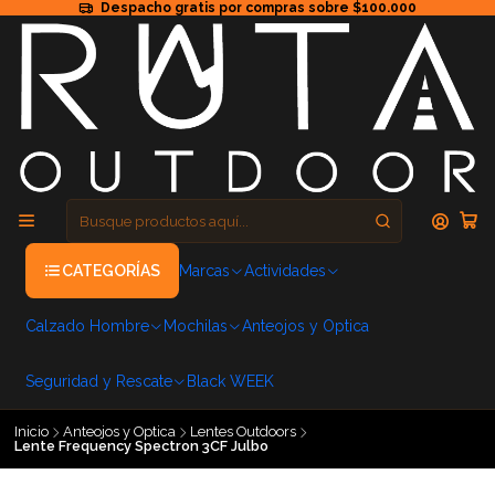
Despacho gratis por compras sobre $100.000
CATEGORÍAS
Marcas
Actividades
Calzado Hombre
Mochilas
Anteojos y Optica
Seguridad y Rescate
Black WEEK
Inicio
Anteojos y Optica
Lentes Outdoors
Lente Frequency Spectron 3CF Julbo