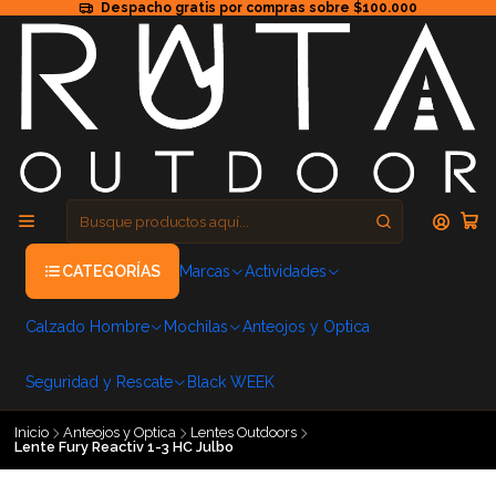
Despacho gratis por compras sobre $100.000
CATEGORÍAS
Marcas
Actividades
Calzado Hombre
Mochilas
Anteojos y Optica
Seguridad y Rescate
Black WEEK
Inicio
Anteojos y Optica
Lentes Outdoors
Lente Fury Reactiv 1-3 HC Julbo