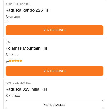
3436500412857
|
TSL
Raqueta Rando 226 Tsl
$139.900
VER OPCIONES
|
TSL
Polainas Mountain Tsl
$39.900
5.0
VER OPCIONES
3436500419429
|
TSL
Agotado
Raqueta 325 Initial Tsl
$159.900
VER DETALLES