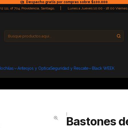
Despacho gratis por compras sobre $100.000
|
iz 111, of 704, Providencia, Santiago,
Lunes a Jueves 10:00 - 18:00 Viernes
Providencia
Domingo: Cerra
ochilas
Anteojos y Optica
Seguridad y Rescate
Black WEEK
|
Bastones de