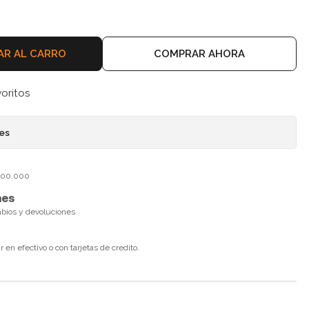
AR AL CARRO
COMPRAR AHORA
voritos
nes
$100.000
nes
mbios y devoluciones.
en efectivo o con tarjetas de credito.