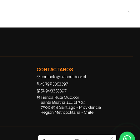
CONTÁCTANOS
contacto@rutaoutdoor.cl
+56963353397
56963353397
Tienda Ruta Outdoor
Santa Beatriz 111, of 704
7500494 Santiago - Providencia
Región Metropolitana - Chile