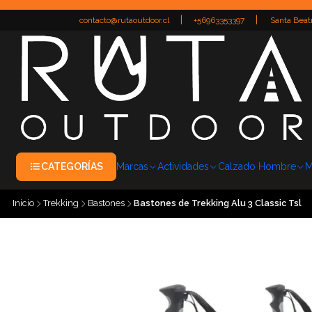
|
|
contacto@rutaoutdoor.cl
+56963353397
Santa Beatr
CATEGORÍAS
Marcas
Actividades
Calzado Hombre
M
Inicio
Trekking
Bastones
Bastones de Trekking Alu 3 Classic Tsl