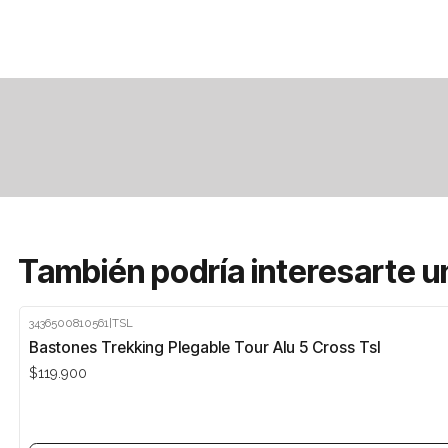
También podría interesarte u
3436500810561
|
TSL
Agotado
Bastones Trekking Plegable Tour Alu 5 Cross Tsl
$119.900