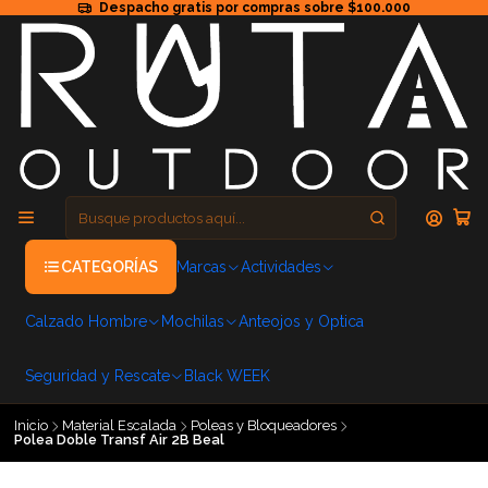
Despacho gratis por compras sobre $100.000
CATEGORÍAS
Marcas
Actividades
Calzado Hombre
Mochilas
Anteojos y Optica
Seguridad y Rescate
Black WEEK
Inicio
Material Escalada
Poleas y Bloqueadores
Polea Doble Transf Air 2B Beal