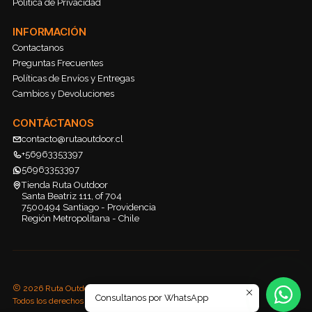
Política de Privacidad
INFORMACIÓN
Contactanos
Preguntas Frecuentes
Políticas de Envíos y Entregas
Cambios y Devoluciones
CONTÁCTANOS
contacto@rutaoutdoor.cl
+56963353397
56963353397
Tienda Ruta Outdoor
Santa Beatriz 111, of 704
7500494 Santiago - Providencia
Región Metropolitana - Chile
2026 Ruta Outdoor.
Consultanos por WhatsApp
Todos los derechos reservados.
Desarrollado por Jumpseller
.