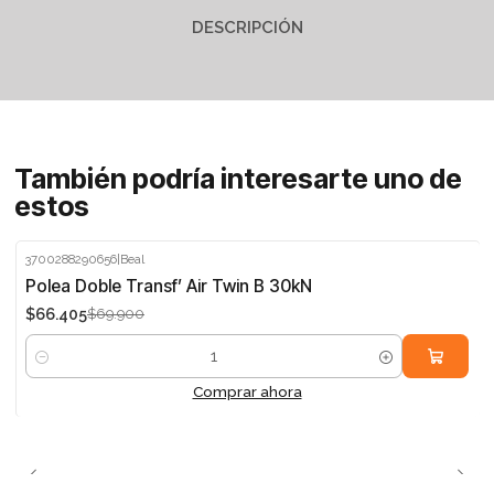
DESCRIPCIÓN
También podría interesarte uno de
estos
3700288290656
|
Beal
-5%
Polea Doble Transf’ Air Twin B 30kN
$66.405
$69.900
Cantidad
Comprar ahora