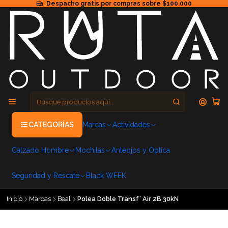
Despacho gratis por compras sobre $100.000
CATEGORÍAS
Marcas
Actividades
Calzado Hombre
Mochilas
Anteojos y Optica
Seguridad y Rescate
Black WEEK
Inicio
Marcas
Beal
Polea Doble Transf’ Air 2B 30kN