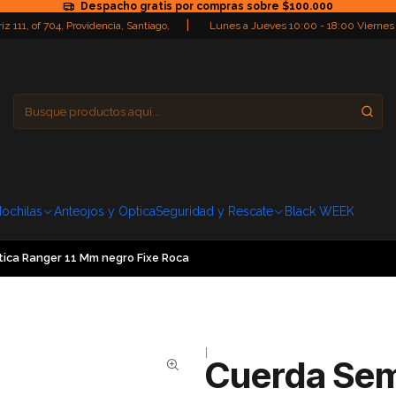
Despacho gratis por compras sobre $100.000
|
iz 111, of 704, Providencia, Santiago,
Lunes a Jueves 10:00 - 18:00 Viernes
Providencia
Domingo: Cerra
ochilas
Anteojos y Optica
Seguridad y Rescate
Black WEEK
ica Ranger 11 Mm negro Fixe Roca
|
Cuerda Sem