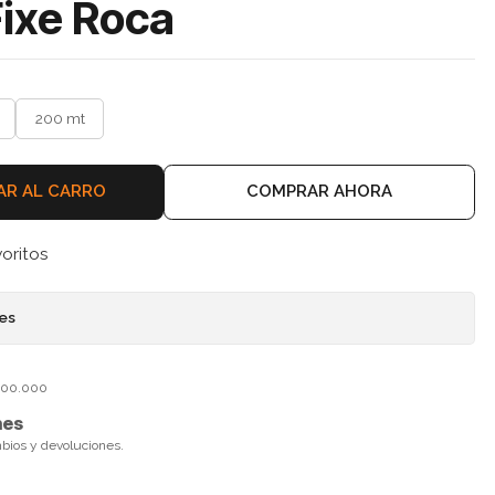
ixe Roca
200 mt
AR AL CARRO
COMPRAR AHORA
voritos
nes
$100.000
nes
mbios y devoluciones.