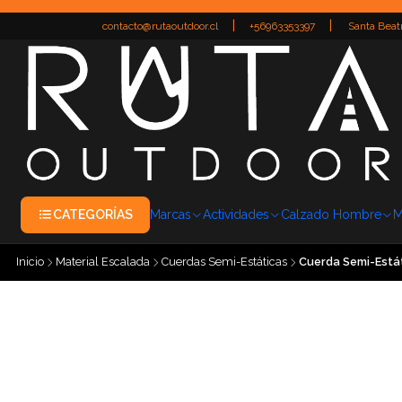
|
|
contacto@rutaoutdoor.cl
+56963353397
Santa Beatr
CATEGORÍAS
Marcas
Actividades
Calzado Hombre
M
Inicio
Material Escalada
Cuerdas Semi-Estáticas
Cuerda Semi-Estát