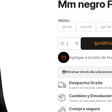
Mm negro F
MEDIDA
50 mt
100 mt
150 mt
AGREG
Cantidad
Agregar a la lista de fa
Mostrar stock de ubicacio
Despacho Gratis
A partir de compras sobre los 
Cambios y Devolucio
Tienes 30 días para realizar ca
Compra seguro