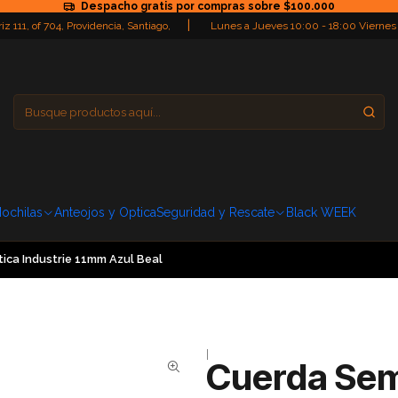
Despacho gratis por compras sobre $100.000
|
iz 111, of 704, Providencia, Santiago,
Lunes a Jueves 10:00 - 18:00 Viernes
Providencia
Domingo: Cerra
ochilas
Anteojos y Optica
Seguridad y Rescate
Black WEEK
ica Industrie 11mm Azul Beal
|
Cuerda Semi