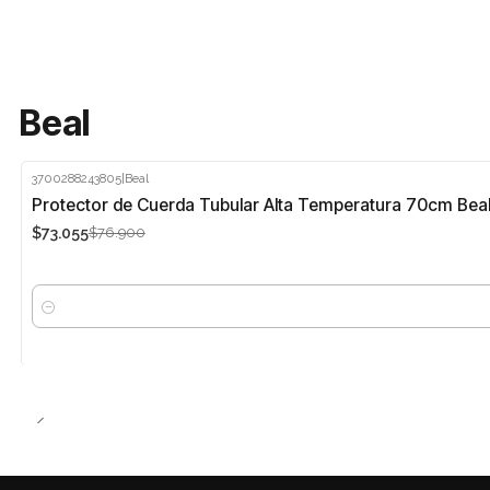
Beal
3700288243805
|
Beal
-5%
Protector de Cuerda Tubular Alta Temperatura 70cm Bea
$73.055
$76.900
Cantidad