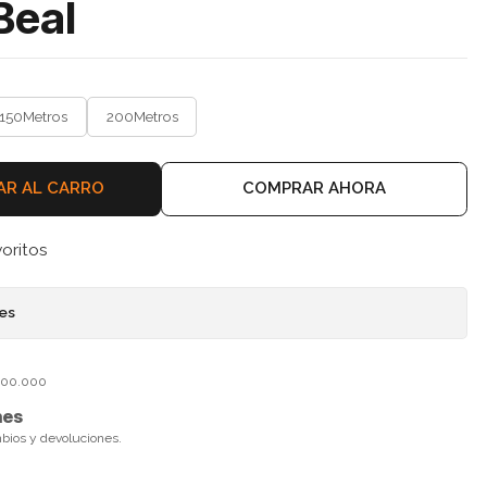
Beal
150Metros
200Metros
AR AL CARRO
COMPRAR AHORA
voritos
nes
$100.000
nes
mbios y devoluciones.