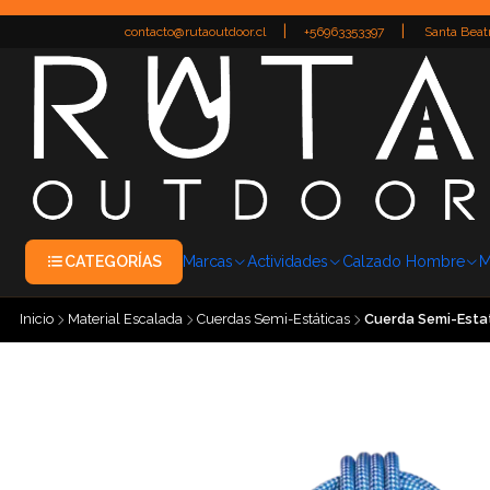
|
|
contacto@rutaoutdoor.cl
+56963353397
Santa Beatr
CATEGORÍAS
Marcas
Actividades
Calzado Hombre
M
Inicio
Material Escalada
Cuerdas Semi-Estáticas
Cuerda Semi-Estat