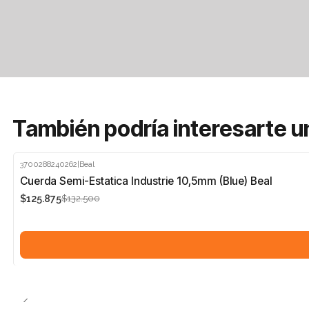
También podría interesarte u
3700288240262
|
Beal
-5%
Cuerda Semi-Estatica Industrie 10,5mm (Blue) Beal
$125.875
$132.500