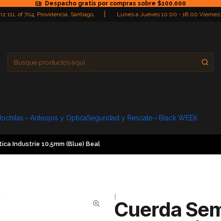
Despacho gratis por compras sobre $100.000
|
iz 111, of 704, Providencia, Santiago,
Lunes a Jueves 10:00 - 18:00 Viernes
Providencia
Domingo: Cerra
ochilas
Anteojos y Optica
Seguridad y Rescate
Black WEEK
ica Industrie 10,5mm (Blue) Beal
|
Cuerda Semi