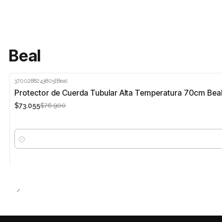
Beal
3700288243805
|
Beal
-5%
Protector de Cuerda Tubular Alta Temperatura 70cm Bea
$73.055
$76.900
Cantidad