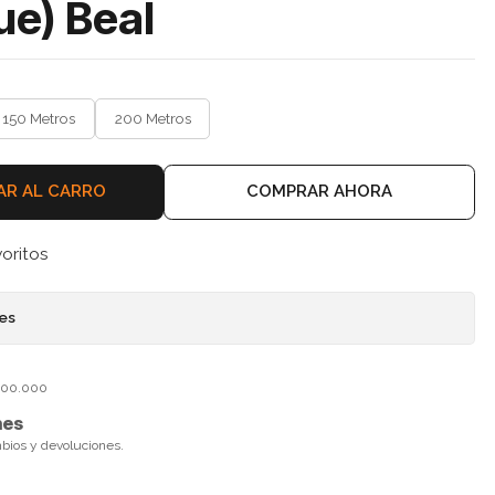
ue) Beal
150 Metros
200 Metros
AR AL CARRO
COMPRAR AHORA
voritos
nes
$100.000
nes
mbios y devoluciones.