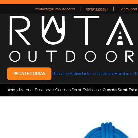
|
|
contacto@rutaoutdoor.cl
+56963353397
Santa Beatr
CATEGORÍAS
Marcas
Actividades
Calzado Hombre
M
Inicio
Material Escalada
Cuerdas Semi-Estáticas
Cuerda Semi-Estat