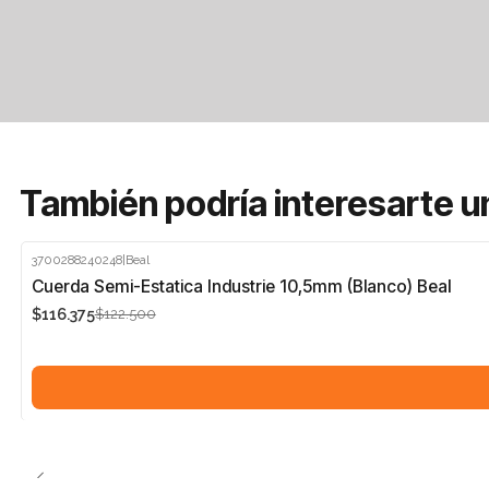
También podría interesarte u
3700288240248
|
Beal
-5%
Cuerda Semi-Estatica Industrie 10,5mm (Blanco) Beal
$116.375
$122.500