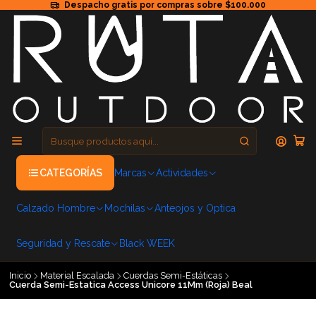
Despacho gratis por compras sobre $100.000
CATEGORÍAS
Marcas
Actividades
Calzado Hombre
Mochilas
Anteojos y Optica
Seguridad y Rescate
Black WEEK
Inicio
Material Escalada
Cuerdas Semi-Estáticas
Cuerda Semi-Estatica Access Unicore 11Mm (Roja) Beal