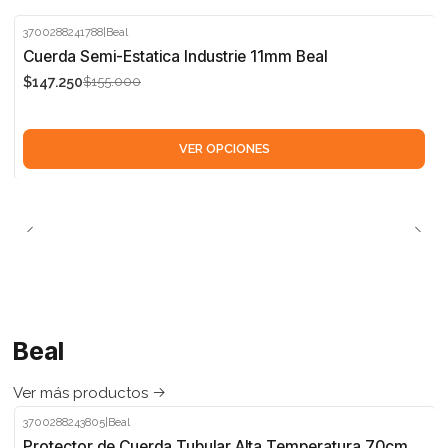
3700288241788
|
Beal
-5%
Cuerda Semi-Estatica Industrie 11mm Beal
$147.250
$155.000
VER OPCIONES
Beal
Ver más productos
3700288243805
|
Beal
-5%
Protector de Cuerda Tubular Alta Temperatura 70cm