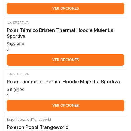
VER OPCIONES
|
LA SPORTIVA
Polar Térmico Bristen Thermal Hoodie Mujer La
Sportiva
$199.900
VER OPCIONES
|
LA SPORTIVA
Polar Lucendro Thermal Hoodie Mujer La Sportiva
$189.900
VER OPCIONES
8445570054503
|
Trangoworld
-60%
Poleron Poppi Trangoworld