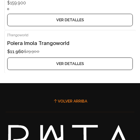
$159.900
VER DETALLES
|
Trangoworld
-60%
Polera Imola Trangoworld
$11.960
$29.900
Agotado
VER DETALLES
VOLVER ARRIBA