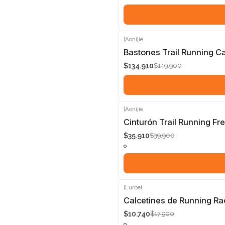
|
Aonijie
-10%
Bastones Trail Running Ca
$134.910
$149.900
|
Aonijie
-10%
Cinturón Trail Running Fre
$35.910
$39.900
|
Lurbel
-40%
Calcetines de Running Ra
$10.740
$17.900
Agotado