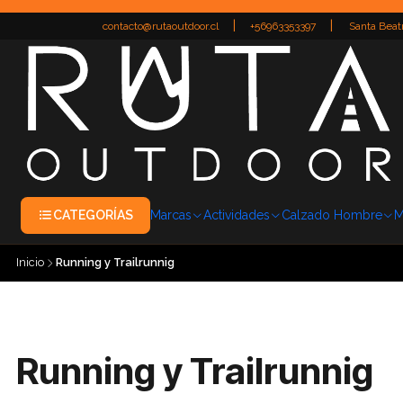
|
|
contacto@rutaoutdoor.cl
+56963353397
Santa Beatr
CATEGORÍAS
Marcas
Actividades
Calzado Hombre
M
Inicio
Running y Trailrunnig
Running y Trailrunnig