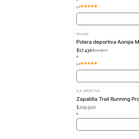
5.0
|
Aonijie
-30%
Polera deportiva Aonijie M
$17.430
$24.900
Agotado
5.0
|
LA SPORTIVA
Agotado
Zapatilla Trail Running Pr
$209.900