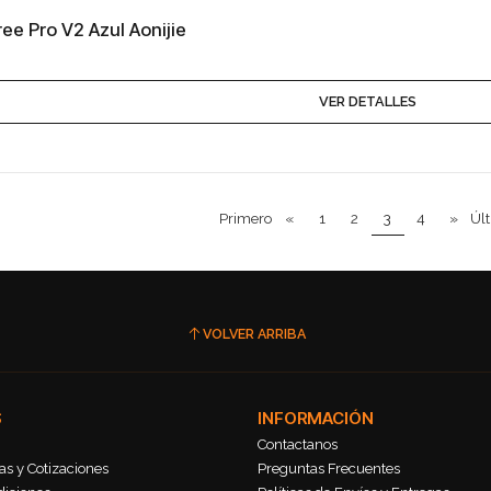
ee Pro V2 Azul Aonijie
VER DETALLES
Primero
«
1
2
3
4
»
Úl
VOLVER ARRIBA
S
INFORMACIÓN
Contactanos
s y Cotizaciones
Preguntas Frecuentes