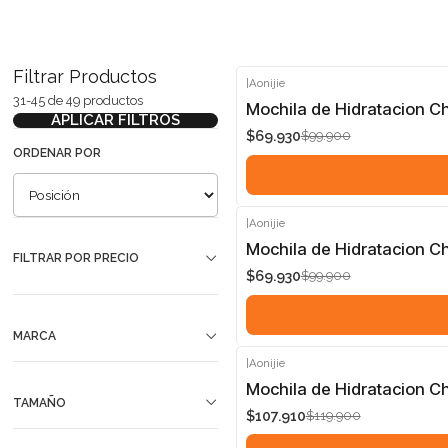
Filtrar Productos
|
Aonijie
31-45 de 49 productos
-30%
Mochila de Hidratacion C
APLICAR FILTROS
$69.930
$99.900
ORDENAR POR
|
Aonijie
-30%
Mochila de Hidratacion C
FILTRAR POR PRECIO
$69.930
$99.900
MARCA
|
Aonijie
-10%
Mochila de Hidratacion C
TAMAÑO
$107.910
$119.900