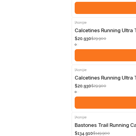
|
Aonijie
-30%
Calcetines Running Ultra 
$20.930
$29.900
|
Aonijie
-30%
Calcetines Running Ultra 
$20.930
$29.900
|
Aonijie
-10%
Bastones Trail Running Ca
$134.910
$149.900