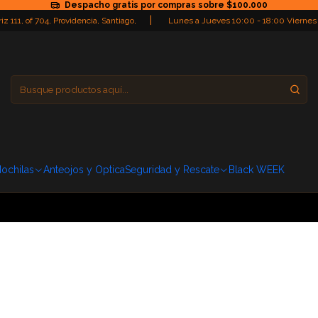
Despacho gratis por compras sobre $100.000
|
iz 111, of 704, Providencia, Santiago,
Lunes a Jueves 10:00 - 18:00 Viernes
Providencia
Domingo: Cerra
ochilas
Anteojos y Optica
Seguridad y Rescate
Black WEEK