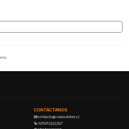
timo
CONTÁCTANOS
contacto@rutaoutdoor.cl
+56963353397