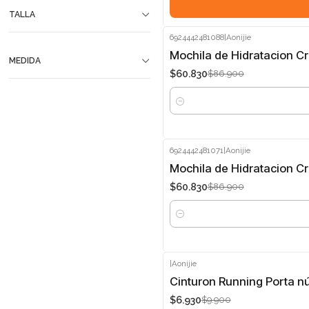
TALLA
6924442481088
|
Aonijie
-30%
Mochila de Hidratacion Cr
MEDIDA
$60.830
$86.900
Cantidad
6924442481071
|
Aonijie
-30%
Mochila de Hidratacion Cr
$60.830
$86.900
Cantidad
|
Aonijie
-30%
Cinturon Running Porta n
$6.930
$9.900