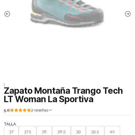
|
Zapato Montaña Trango Tech
LT Woman La Sportiva
5.0
2 reseñas
TALLA
37
37.5
38
38.5
39
39.5
40