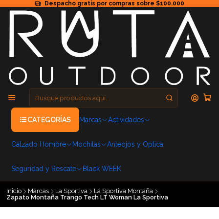
Despacho gratis por compras sobre $100.000
CATEGORÍAS
Marcas
Actividades
Calzado Hombre
Mochilas
Anteojos y Optica
Seguridad y Rescate
Black WEEK
Inicio
Marcas
La Sportiva
La Sportiva Montaña
Zapato Montaña Trango Tech LT Woman La Sportiva