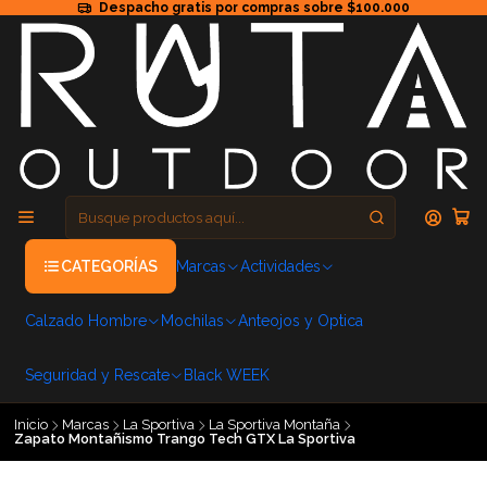
Despacho gratis por compras sobre $100.000
CATEGORÍAS
Marcas
Actividades
Calzado Hombre
Mochilas
Anteojos y Optica
Seguridad y Rescate
Black WEEK
Inicio
Marcas
La Sportiva
La Sportiva Montaña
Zapato Montañismo Trango Tech GTX La Sportiva