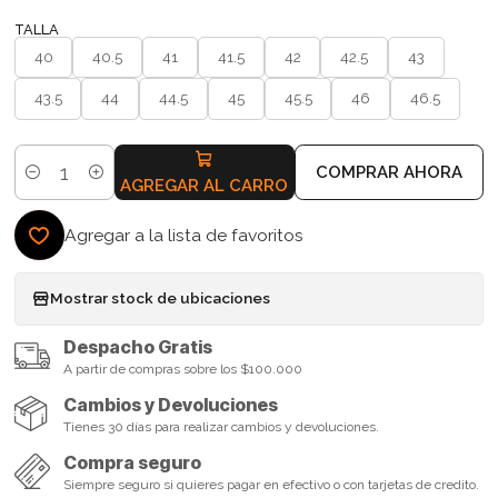
TALLA
40
40.5
41
41.5
42
42.5
43
43.5
44
44.5
45
45.5
46
46.5
COMPRAR AHORA
Cantidad
AGREGAR AL CARRO
Agregar a la lista de favoritos
Mostrar stock de ubicaciones
Despacho Gratis
A partir de compras sobre los $100.000
Cambios y Devoluciones
Tienes 30 días para realizar cambios y devoluciones.
Compra seguro
Siempre seguro si quieres pagar en efectivo o con tarjetas de credito.