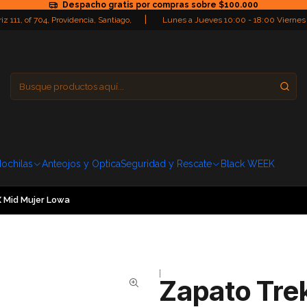
Despacho gratis por compras sobre $100.000
|
iz 111, of 704, Providencia, Santiago,
Lunes a Jueves 10:00 - 18:00 Viernes
Providencia
Domingo: Cerra
ochilas
Anteojos y Optica
Seguridad y Rescate
Black WEEK
 Mid Mujer Lowa
|
Zapato Tre