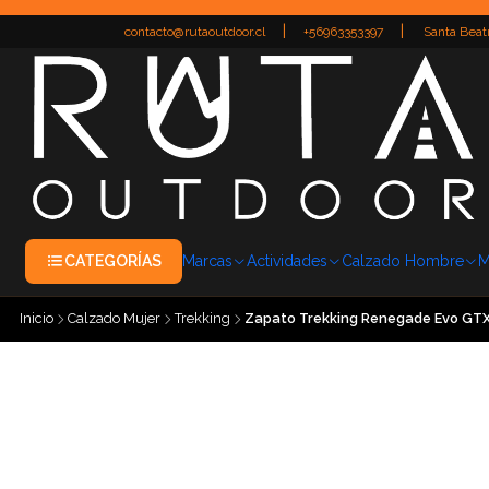
|
|
contacto@rutaoutdoor.cl
+56963353397
Santa Beatr
CATEGORÍAS
Marcas
Actividades
Calzado Hombre
M
Inicio
Calzado Mujer
Trekking
Zapato Trekking Renegade Evo GTX