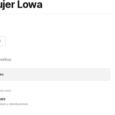
jer Lowa
6
voritos
nes
$100.000
nes
mbios y devoluciones.