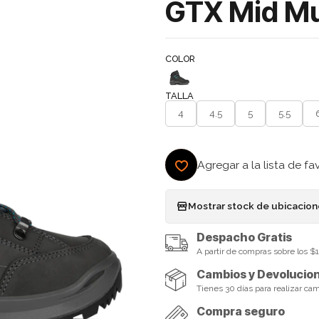
GTX Mid Mu
COLOR
TALLA
4
4.5
5
5.5
Agregar a la lista de fa
Mostrar stock de ubicacio
Despacho Gratis
A partir de compras sobre los 
Cambios y Devolucio
Tienes 30 días para realizar ca
Compra seguro