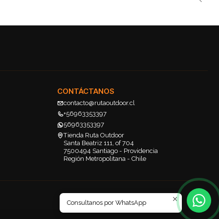
CONTÁCTANOS
contacto@rutaoutdoor.cl
+56963353397
56963353397
Tienda Ruta Outdoor
Santa Beatriz 111, of 704
7500494 Santiago - Providencia
Región Metropolitana - Chile
Consultanos por WhatsApp