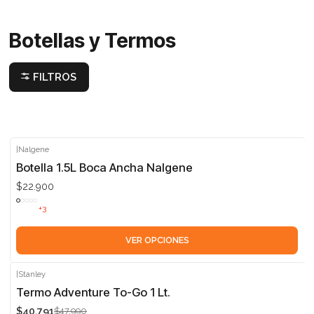
Botellas y Termos
FILTROS
|
Nalgene
Botella 1.5L Boca Ancha Nalgene
$22.900
+3
VER OPCIONES
|
Stanley
-15%
Termo Adventure To-Go 1 Lt.
$40.791
$47.990