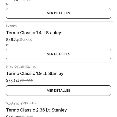
Agotado
VER DETALLES
|
Stanley
-15%
Termo Classic 1.4 lt Stanley
$46.741
$54.990
Agotado
VER DETALLES
6939236351485
|
Stanley
-15%
Termo Classic 1.9 Lt. Stanley
$55.241
$64.990
Agotado
VER DETALLES
6939236351362
|
Stanley
-15%
Termo Classic 2.36 Lt. Stanley
$59.491
$69.990