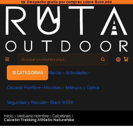
Despacho gratis por compras sobre $100.000
CATEGORÍAS
Marcas
Actividades
Calzado Hombre
Mochilas
Anteojos y Optica
Seguridad y Rescate
Black WEEK
Inicio
Vestuario Hombre
Calcetines
Calcetin Trekking Athletic Naturehike