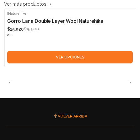
Ver más productos
|
Naturehike
-20%
Gorro Lana Double Layer Wool Naturehike
$15.920
$19.900
VER OPCIONES
VOLVER ARRIBA