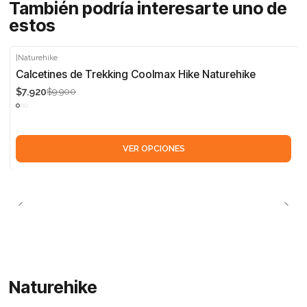
También podría interesarte uno de
estos
|
Naturehike
-20%
Calcetines de Trekking Coolmax Hike Naturehike
$7.920
$9.900
VER OPCIONES
Naturehike