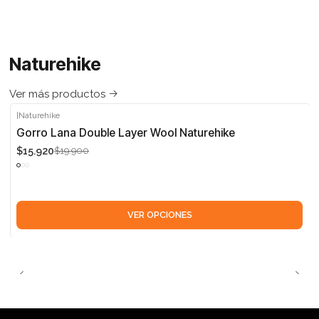
Naturehike
Ver más productos
|
Naturehike
-20%
Gorro Lana Double Layer Wool Naturehike
$15.920
$19.900
VER OPCIONES