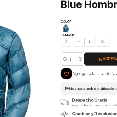
Blue Hombr
COLOR
TAMAÑO
S
M
L
XL
AGREG
Cantidad
Agregar a la lista de fa
Mostrar stock de ubicacio
Despacho Gratis
A partir de compras sobre los 
Cambios y Devolucio