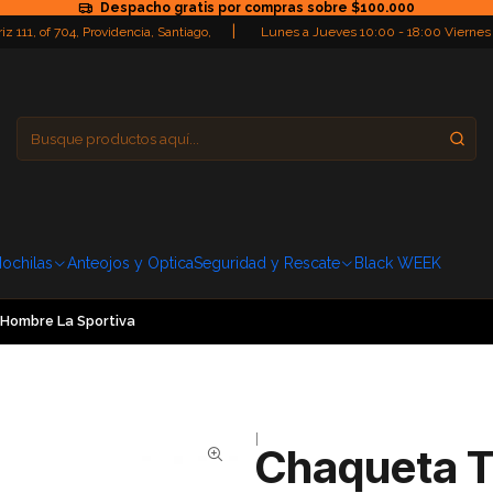
Despacho gratis por compras sobre $100.000
|
iz 111, of 704, Providencia, Santiago,
Lunes a Jueves 10:00 - 18:00 Viernes
Providencia
Domingo: Cerra
ochilas
Anteojos y Optica
Seguridad y Rescate
Black WEEK
 Hombre La Sportiva
|
Chaqueta T