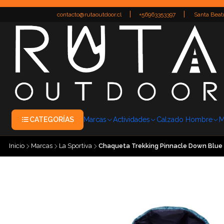
|
|
contacto@rutaoutdoor.cl
+56963353397
Santa Beatr
CATEGORÍAS
Marcas
Actividades
Calzado Hombre
M
Inicio
Marcas
La Sportiva
Chaqueta Trekking Pinnacle Down Blue