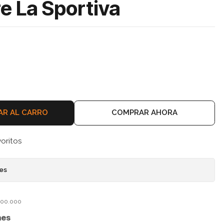
e La Sportiva
AR AL CARRO
COMPRAR AHORA
voritos
nes
$100.000
nes