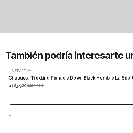
También podría interesarte u
|
LA SPORTIVA
-20%
Chaqueta Trekking Pinnacle Down Black Hombre La Sport
$183.920
$229.900
Agotado