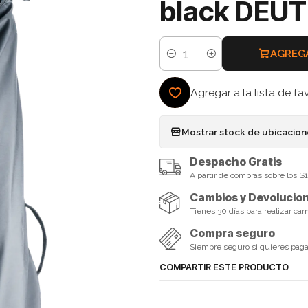
black DEU
AGREG
Cantidad
Agregar a la lista de fa
Mostrar stock de ubicacio
Despacho Gratis
A partir de compras sobre los 
Cambios y Devolucio
Tienes 30 días para realizar ca
Compra seguro
Siempre seguro si quieres pagar 
COMPARTIR ESTE PRODUCTO