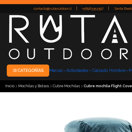
|
|
contacto@rutaoutdoor.cl
+56963353397
Santa Beatr
CATEGORÍAS
Marcas
Actividades
Calzado Hombre
M
Inicio
Mochilas y Bolsos
Cubre Mochilas
Cubre mochila Flight Cov