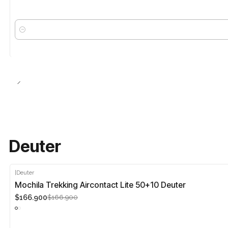
Cantidad
Deuter
|
Deuter
-5%
Mochila Trekking Aircontact Lite 50+10 Deuter
$166.900
$166.900