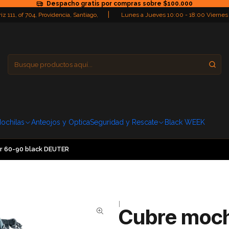
Despacho gratis por compras sobre $100.000
|
iz 111, of 704, Providencia, Santiago,
Lunes a Jueves 10:00 - 18:00 Viernes
Providencia
Domingo: Cerra
ochilas
Anteojos y Optica
Seguridad y Rescate
Black WEEK
er 60-90 black DEUTER
|
Cubre moch