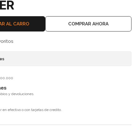
TER
AR AL CARRO
COMPRAR AHORA
voritos
nes
$100.000
nes
mbios y devoluciones.
en efectivo o con tarjetas de credito.