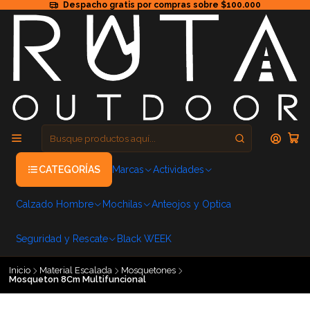
Despacho gratis por compras sobre $100.000
CATEGORÍAS
Marcas
Actividades
Calzado Hombre
Mochilas
Anteojos y Optica
Seguridad y Rescate
Black WEEK
Inicio
Material Escalada
Mosquetones
Mosqueton 8Cm Multifuncional