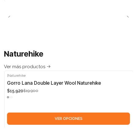
Naturehike
Ver más productos
|
Naturehike
-20%
Gorro Lana Double Layer Wool Naturehike
$15.920
$19.900
VER OPCIONES