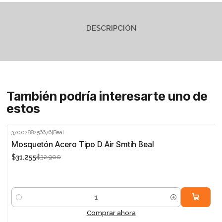
DESCRIPCIÓN
También podría interesarte uno de
estos
3700288256676
|
Beal
-5%
Mosquetón Acero Tipo D Air Smtih Beal
$31.255
$32.900
Cantidad
Comprar ahora