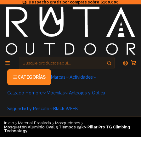
Despacho gratis por compras sobre $100.000
CATEGORÍAS
Marcas
Actividades
Calzado Hombre
Mochilas
Anteojos y Optica
Seguridad y Rescate
Black WEEK
Inicio
Material Escalada
Mosquetones
Mosquetón Aluminio Oval 3 Tiempos 25kN Pillar Pro TG Climbing
Technology