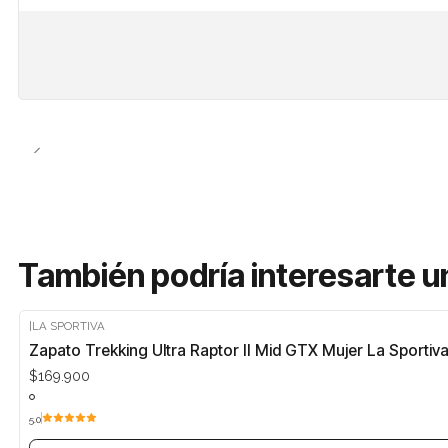
También podría interesarte u
|
LA SPORTIVA
Agotado
Zapato Trekking Ultra Raptor II Mid GTX Mujer La Sportiv
$169.900
5.0