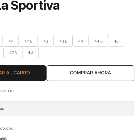
a Sportiva
42
42.5
43
43.5
44
44.5
45
47.5
48
AR AL CARRO
COMPRAR AHORA
voritos
nes
$100.000
nes