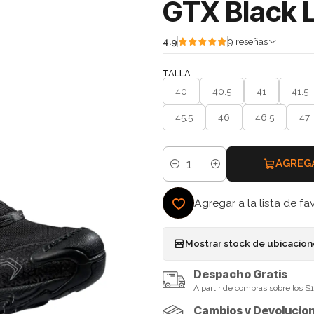
GTX Black L
4.9
9 reseñas
TALLA
40
40.5
41
41.5
45.5
46
46.5
47
AGREG
Cantidad
Agregar a la lista de fa
Mostrar stock de ubicacio
Despacho Gratis
A partir de compras sobre los 
Cambios y Devolucio