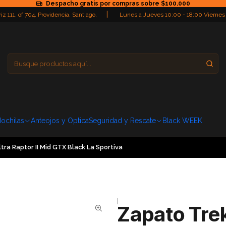
Despacho gratis por compras sobre $100.000
|
iz 111, of 704, Providencia, Santiago,
Lunes a Jueves 10:00 - 18:00 Viernes
Providencia
Domingo: Cerra
ochilas
Anteojos y Optica
Seguridad y Rescate
Black WEEK
tra Raptor II Mid GTX Black La Sportiva
|
Zapato Trek