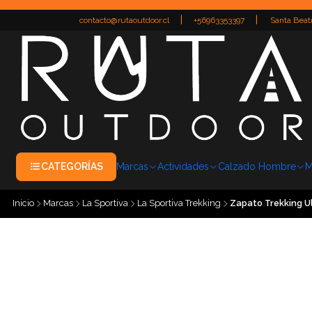
|
|
contacto@rutaoutdoor.cl
+56963353397
Santa Beatr
CATEGORÍAS
Marcas
Actividades
Calzado Hombre
M
Inicio
Marcas
La Sportiva
La Sportiva Trekking
Zapato Trekking Ul