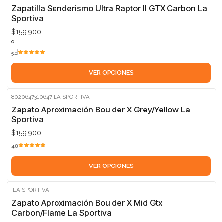
Zapatilla Senderismo Ultra Raptor II GTX Carbon La
Sportiva
$159.900
5.0
VER OPCIONES
8020647310647
|
LA SPORTIVA
Zapato Aproximación Boulder X Grey/Yellow La
Sportiva
$159.900
4.8
VER OPCIONES
|
LA SPORTIVA
Zapato Aproximación Boulder X Mid Gtx
Carbon/Flame La Sportiva