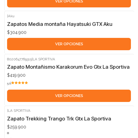
VER OPCIONES
|
Aku
Zapatos Media montaña Hayatsuki GTX Aku
$304.900
VER OPCIONES
8020647769315
|
LA SPORTIVA
Zapato Montañismo Karakorum Evo Gtx La Sportiva
$419.900
5.0
VER OPCIONES
|
LA SPORTIVA
Zapato Trekking Trango Trk Gtx La Sportiva
$259.900