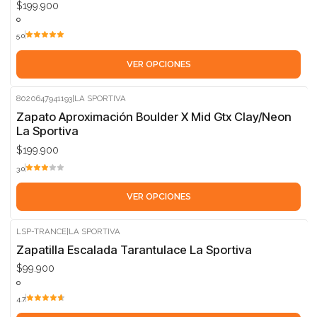
$199.900
5.0
VER OPCIONES
8020647941193
|
LA SPORTIVA
Zapato Aproximación Boulder X Mid Gtx Clay/Neon
La Sportiva
$199.900
3.0
VER OPCIONES
LSP-TRANCE
|
LA SPORTIVA
Zapatilla Escalada Tarantulace La Sportiva
$99.900
4.7