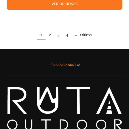
VER OPCIONES
1
2
3
4
»
Último
VOLVER ARRIBA