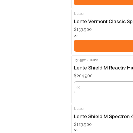
|
Julbo
Lente Vermont Classic Sp
$139.900
J5445014
|
Julbo
Lente Shield M Reactiv H
$204.900
Cantidad
|
Julbo
Lente Shield M Spectron 
$129.900