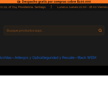
Despacho gratis por compras sobre $100.000
|
iz 111, of 704, Providencia, Santiago,
Lunes a Jueves 10:00 - 18:00 Viernes
Providencia
Domingo: Cerra
ochilas
Anteojos y Optica
Seguridad y Rescate
Black WEEK