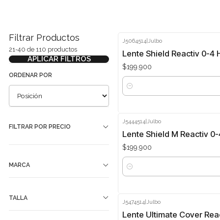
Filtrar Productos
J5064514
|
Julbo
21-40 de 110 productos
Lente Shield Reactiv 0-4
APLICAR FILTROS
$199.900
ORDENAR POR
Cantidad
J5444514
|
Julbo
FILTRAR POR PRECIO
Lente Shield M Reactiv 0
$199.900
MARCA
Cantidad
TALLA
J5474514
|
Julbo
Lente Ultimate Cover Reac