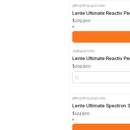
3660576051430
|
Julbo
Lente Ultimate Reactiv P
$209.900
J5463314
|
Julbo
Lente Ultimate Reactiv P
$209.900
Cantidad
3660576051409
|
Julbo
Lente Ultimate Spectron 
$124.900