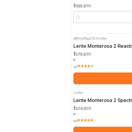
$199.900
Cantidad
3660576940727
|
Julbo
Lente Monterosa 2 React
$179.900
4.0
|
Julbo
Lente Monterosa 2 Spectr
$104.900
5.0