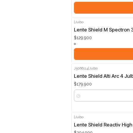
|
Julbo
Lente Shield M Spectron 
$129.900
J5066114
|
Julbo
Lente Shield Alti Arc 4 Jul
$179.900
Cantidad
|
Julbo
Lente Shield Reactiv Hig
$204.900