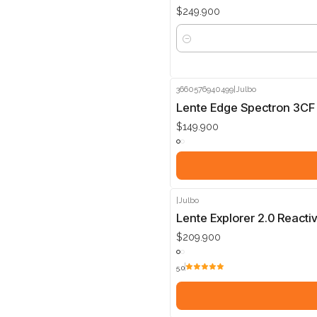
$249.900
Cantidad
3660576940499
|
Julbo
Lente Edge Spectron 3CF
$149.900
|
Julbo
Lente Explorer 2.0 Reacti
$209.900
5.0