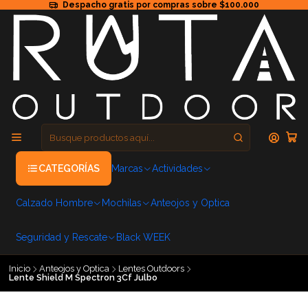
Despacho gratis por compras sobre $100.000
CATEGORÍAS
Marcas
Actividades
Calzado Hombre
Mochilas
Anteojos y Optica
Seguridad y Rescate
Black WEEK
Inicio
Anteojos y Optica
Lentes Outdoors
Lente Shield M Spectron 3Cf Julbo