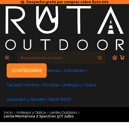
Despacho gratis por compras sobre $100.000
CATEGORÍAS
Marcas
Actividades
Calzado Hombre
Mochilas
Anteojos y Optica
Seguridad y Rescate
Black WEEK
Inicio
Anteojos y Optica
Lentes Outdoors
Lente Monterosa 2 Spectron 3Cf Julbo