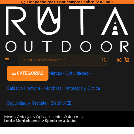
Despacho gratis por compras sobre $100.000
CATEGORÍAS
Marcas
Actividades
Calzado Hombre
Mochilas
Anteojos y Optica
Seguridad y Rescate
Black WEEK
Inicio
Anteojos y Optica
Lentes Outdoors
Lente Montebianco 2 Spectron 4 Julbo