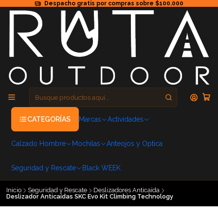
Despacho gratis por compras sobre $100.000
CATEGORÍAS
Marcas
Actividades
Calzado Hombre
Mochilas
Anteojos y Optica
Seguridad y Rescate
Black WEEK
Inicio
Seguridad y Rescate
Deslizadores Anticaída
Deslizador Anticaídas SKC Evo Kit Climbing Technology