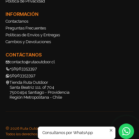
Política de Privacidad
INFORMACIÓN
Contactanos
Preguntas Frecuentes
Políticas de Envíos y Entregas
Cambios y Devoluciones
CONTÁCTANOS
contacto@rutaoutdoor.cl
+56963353397
56963353397
Tienda Ruta Outdoor
Santa Beatriz 111, of 704
7500494 Santiago - Providencia
Región Metropolitana - Chile
2026 Ruta Outdoor.
Consultanos por WhatsApp
Todos los derechos reservados.
Desarrollado por Jumpseller
.