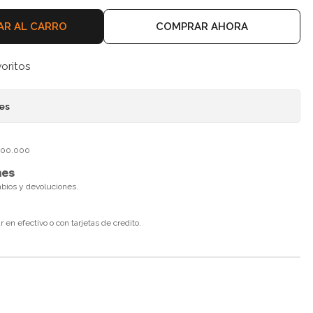
AR AL CARRO
COMPRAR AHORA
voritos
nes
$100.000
nes
mbios y devoluciones.
en efectivo o con tarjetas de credito.