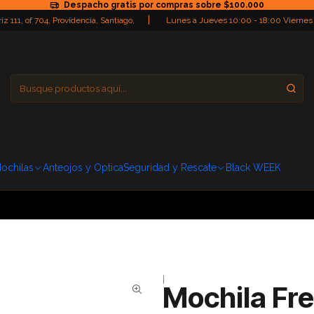
Despacho gratis por compras sobre $100.000
|
iz 111, of 704, Providencia, Santiago,
Lunes a Jueves 10:00 - 18:00 Viernes
Providencia
Domingo: Cerra
ochilas
Anteojos y Optica
Seguridad y Rescate
Black WEEK
|
Mochila Fre