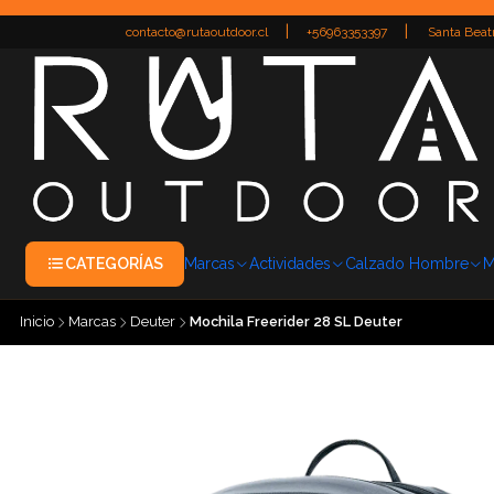
|
|
contacto@rutaoutdoor.cl
+56963353397
Santa Beatr
CATEGORÍAS
Marcas
Actividades
Calzado Hombre
M
Inicio
Marcas
Deuter
Mochila Freerider 28 SL Deuter