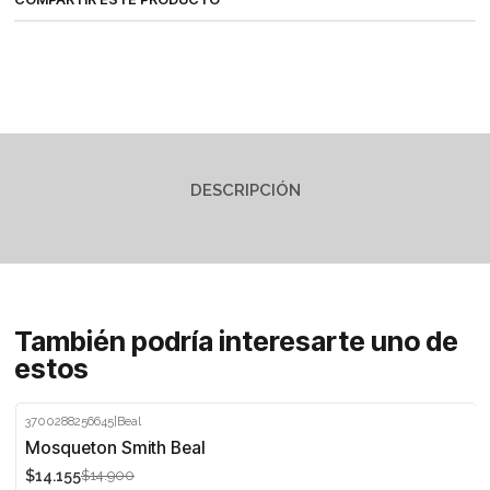
DESCRIPCIÓN
También podría interesarte uno de
estos
3700288256645
|
Beal
-5%
Mosqueton Smith Beal
$14.155
$14.900