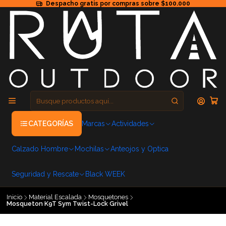
Despacho gratis por compras sobre $100.000
CATEGORÍAS
Marcas
Actividades
Calzado Hombre
Mochilas
Anteojos y Optica
Seguridad y Rescate
Black WEEK
Inicio
Material Escalada
Mosquetones
Mosqueton K9T Sym Twist-Lock Grivel