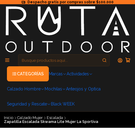
Despacho gratis por compras sobre $100.000
CATEGORÍAS
Marcas
Actividades
Calzado Hombre
Mochilas
Anteojos y Optica
Seguridad y Rescate
Black WEEK
Inicio
Calzado Mujer
Escalada
Zapatilla Escalada Skwama Lite Mujer La Sportiva