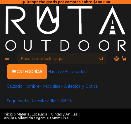
Despacho gratis por compras sobre $100.000
CATEGORÍAS
Marcas
Actividades
Calzado Hombre
Mochilas
Anteojos y Optica
Seguridad y Rescate
Black WEEK
Inicio
Material Escalada
Cintas y Anillas
Anilla Poliamida 125cm X 16mm Fixe