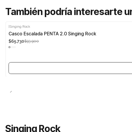
También podría interesarte u
|
Singing Rock
-30%
Casco Escalada PENTA 2.0 Singing Rock
$65.730
$93.900
Agotado
Singing Rock