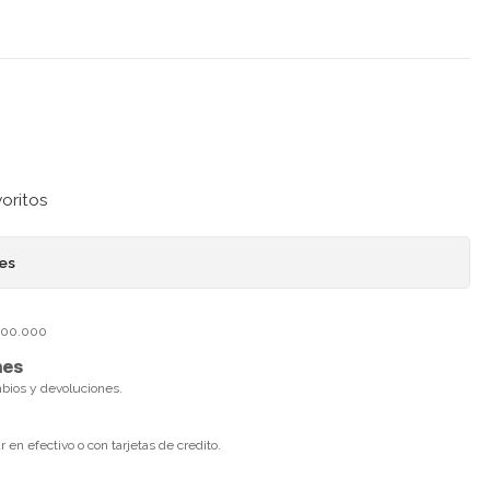
voritos
nes
$100.000
nes
mbios y devoluciones.
en efectivo o con tarjetas de credito.