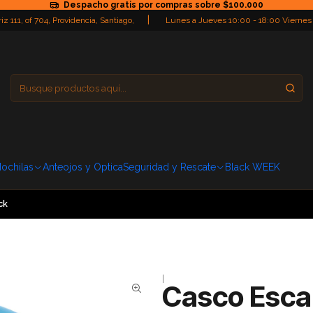
Despacho gratis por compras sobre $100.000
|
iz 111, of 704, Providencia, Santiago,
Lunes a Jueves 10:00 - 18:00 Viernes
Providencia
Domingo: Cerra
ochilas
Anteojos y Optica
Seguridad y Rescate
Black WEEK
ck
|
Casco Esca