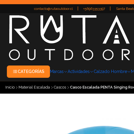
|
|
contacto@rutaoutdoor.cl
+56963353397
Santa Beatr
CATEGORÍAS
Marcas
Actividades
Calzado Hombre
M
Inicio
Material Escalada
Cascos
Casco Escalada PENTA Singing Ro