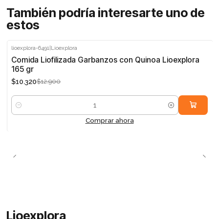
También podría interesarte uno de
estos
lioexplora-6491
|
Lioexplora
-20%
Comida Liofilizada Garbanzos con Quinoa Lioexplora
165 gr
$10.320
$12.900
Cantidad
Comprar ahora
Lioexplora