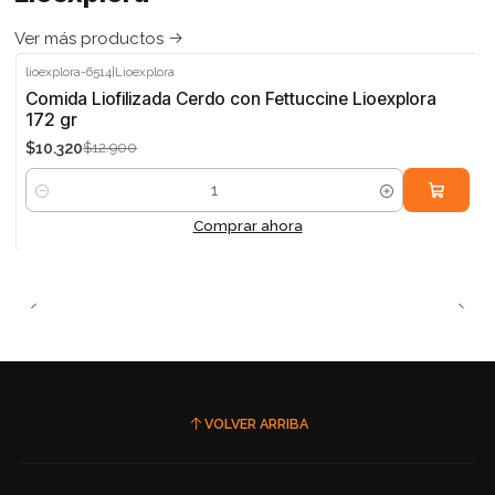
Ver más productos
lioexplora-6514
|
Lioexplora
-20%
Comida Liofilizada Cerdo con Fettuccine Lioexplora
172 gr
$10.320
$12.900
Cantidad
Comprar ahora
VOLVER ARRIBA