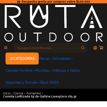
Despacho gratis por compras sobre $100.000
CATEGORÍAS
Marcas
Actividades
Calzado Hombre
Mochilas
Anteojos y Optica
Seguridad y Rescate
Black WEEK
Inicio
Cocina
Alimentos
Comida Liofilizada Ají de Gallina Lioexplora 165 gr