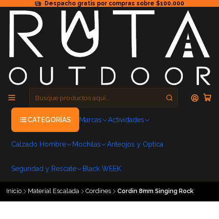
Despacho gratis por compras sobre $100.000
CATEGORÍAS
Marcas
Actividades
Calzado Hombre
Mochilas
Anteojos y Optica
Seguridad y Rescate
Black WEEK
Inicio
Material Escalada
Cordines
Cordin 8mm Singing Rock