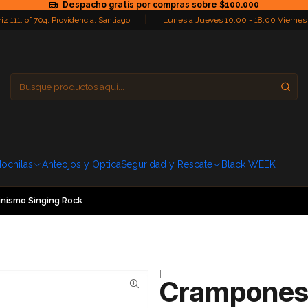
Despacho gratis por compras sobre $100.000
|
iz 111, of 704, Providencia, Santiago,
Lunes a Jueves 10:00 - 18:00 Viernes
Providencia
Domingo: Cerra
ochilas
Anteojos y Optica
Seguridad y Rescate
Black WEEK
inismo Singing Rock
|
Crampones T