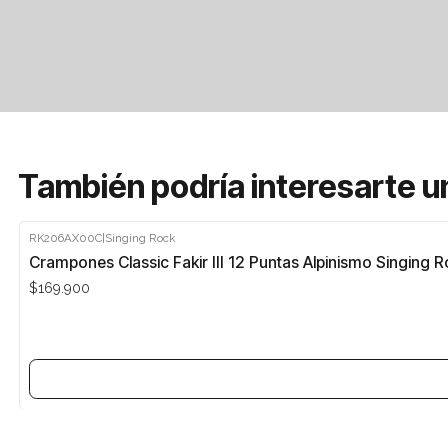
También podría interesarte u
RK206AX00C
|
Singing Rock
Agotado
Crampones Classic Fakir III 12 Puntas Alpinismo Singing 
$169.900