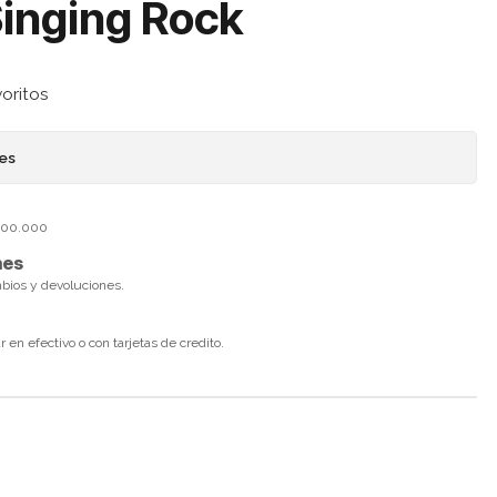
Singing Rock
voritos
nes
$100.000
nes
mbios y devoluciones.
en efectivo o con tarjetas de credito.