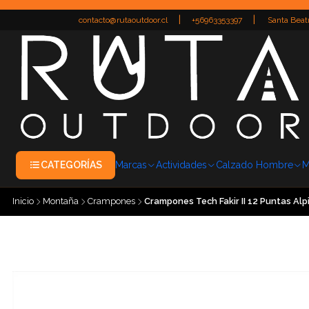
|
|
contacto@rutaoutdoor.cl
+56963353397
Santa Beatr
CATEGORÍAS
Marcas
Actividades
Calzado Hombre
M
Inicio
Montaña
Crampones
Crampones Tech Fakir II 12 Puntas Alp