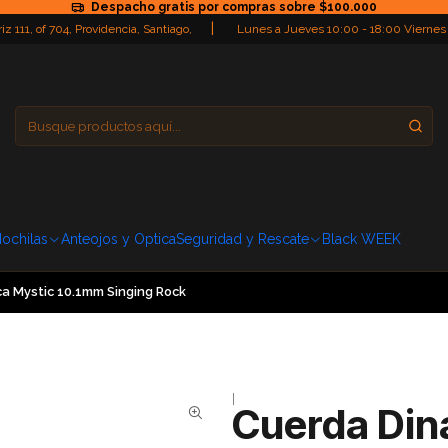
Despacho gratis por compras sobre $100.000
|
iz 111, of 704, Providencia, Santiago,
Lunes a Jueves 10:00 - 18:00 Viernes
Providencia
Domingo: Cerra
ochilas
Anteojos y Optica
Seguridad y Rescate
Black WEEK
a Mystic 10.1mm Singing Rock
|
Cuerda Din