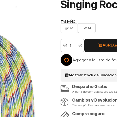
Singing Ro
TAMAÑO
50 M
80 M
AGREG
Cantidad
Agregar a la lista de fa
Mostrar stock de ubicacio
Despacho Gratis
A partir de compras sobre los 
Cambios y Devolucio
Tienes 30 días para realizar ca
Compra seguro