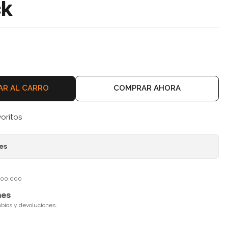
ck
AR AL CARRO
COMPRAR AHORA
voritos
nes
$100.000
nes
mbios y devoluciones.