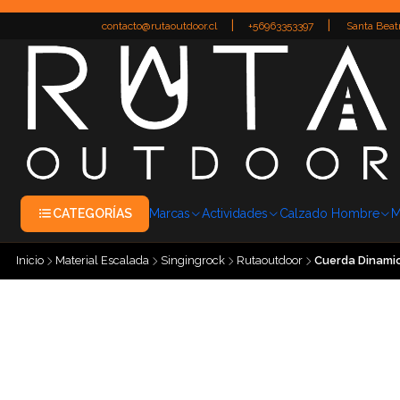
|
|
contacto@rutaoutdoor.cl
+56963353397
Santa Beatr
CATEGORÍAS
Marcas
Actividades
Calzado Hombre
M
Inicio
Material Escalada
Singingrock
Rutaoutdoor
Cuerda Dinamic