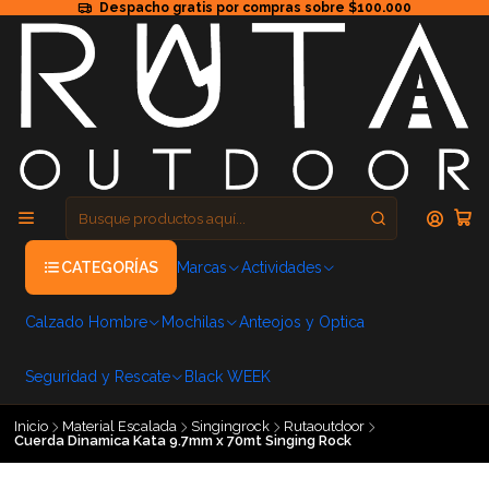
Despacho gratis por compras sobre $100.000
CATEGORÍAS
Marcas
Actividades
Calzado Hombre
Mochilas
Anteojos y Optica
Seguridad y Rescate
Black WEEK
Inicio
Material Escalada
Singingrock
Rutaoutdoor
Cuerda Dinamica Kata 9.7mm x 70mt Singing Rock