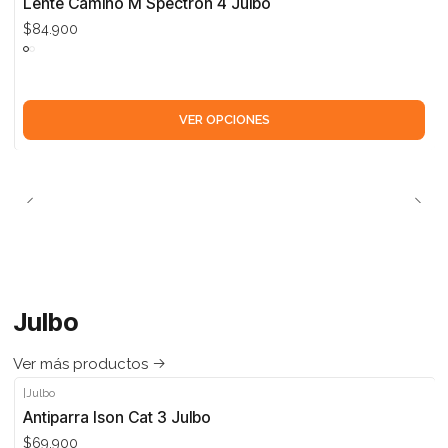
Lente Camino M Spectron 4 Julbo
$84.900
VER OPCIONES
Julbo
Ver más productos
|
Julbo
Antiparra Ison Cat 3 Julbo
$69.900