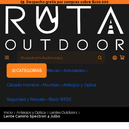
Despacho gratis por compras sobre $100.000
CATEGORÍAS
Marcas
Actividades
Calzado Hombre
Mochilas
Anteojos y Optica
Seguridad y Rescate
Black WEEK
Inicio
Anteojos y Optica
Lentes Outdoors
Lente Camino Spectron 4 Julbo