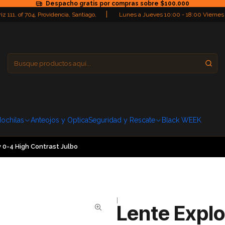
Despacho gratis por compras sobre $100.000
|
iz 111, of 704, Providencia, Santiago,
Lunes a Jueves 10:00 - 18:00 Viernes
Providencia
Domingo: Cerra
ochilas
Anteojos y Optica
Seguridad y Rescate
Black WEEK
v 0-4 High Contrast Julbo
|
Lente Explo