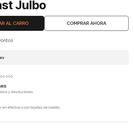
st Julbo
AR AL CARRO
COMPRAR AHORA
voritos
nes
$100.000
nes
mbios y devoluciones.
en efectivo o con tarjetas de credito.