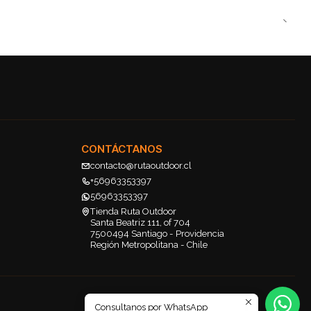
CONTÁCTANOS
contacto@rutaoutdoor.cl
+56963353397
56963353397
Tienda Ruta Outdoor
Santa Beatriz 111, of 704
7500494 Santiago - Providencia
Región Metropolitana - Chile
Consultanos por WhatsApp