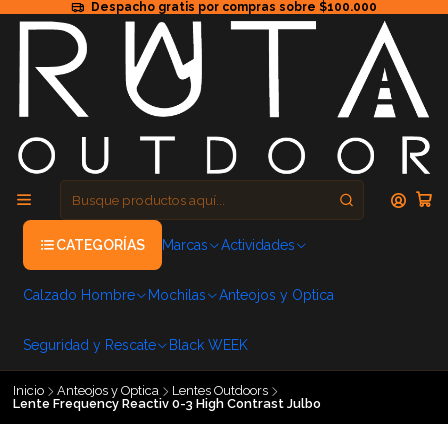
Despacho gratis por compras sobre $100.000
CATEGORÍAS
Marcas
Actividades
Calzado Hombre
Mochilas
Anteojos y Optica
Seguridad y Rescate
Black WEEK
Inicio
Anteojos y Optica
Lentes Outdoors
Lente Frequency Reactiv 0-3 High Contrast Julbo