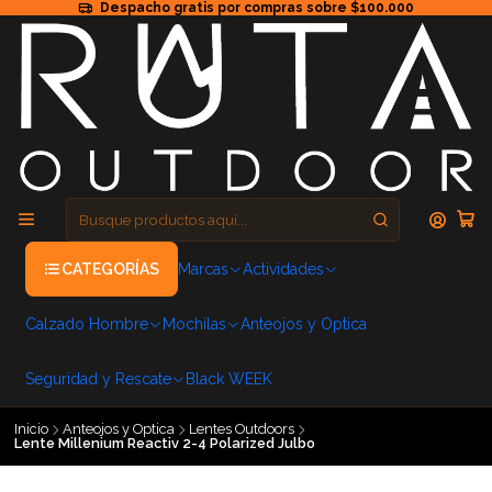
Despacho gratis por compras sobre $100.000
CATEGORÍAS
Marcas
Actividades
Calzado Hombre
Mochilas
Anteojos y Optica
Seguridad y Rescate
Black WEEK
Inicio
Anteojos y Optica
Lentes Outdoors
Lente Millenium Reactiv 2-4 Polarized Julbo