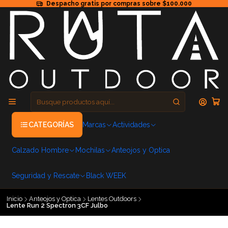
Despacho gratis por compras sobre $100.000
CATEGORÍAS
Marcas
Actividades
Calzado Hombre
Mochilas
Anteojos y Optica
Seguridad y Rescate
Black WEEK
Inicio
Anteojos y Optica
Lentes Outdoors
Lente Run 2 Spectron 3CF Julbo