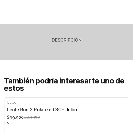
DESCRIPCIÓN
También podría interesarte uno de
estos
|
Julbo
-17%
Lente Run 2 Polarized 3CF Julbo
$99.900
$119.900