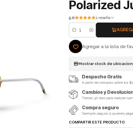
Polarized J
5.0
1 reseña
AGREG
Cantidad
Agregar a la lista de fa
Mostrar stock de ubicacio
Despacho Gratis
A partir de compras sobre los 
Cambios y Devolucio
Tienes 30 días para realizar ca
Compra seguro
Siempre seguro si quieres pagar 
COMPARTIR ESTE PRODUCTO