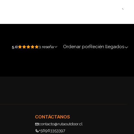
Ordenar por
Recién llegados
5.0
1 reseña
CONTÁCTANOS
contacto@rutaoutdoor.cl
+56963353397