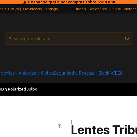
Despacho gratis por compras sobre $100.000
|
iz 111, of 704, Providencia, Santiago,
Lunes a Jueves 10:00 - 18:00 Viernes
Providencia
Domingo: Cerra
ochilas
Anteojos y Optica
Seguridad y Rescate
Black WEEK
D 3 Polarized Julbo
|
Lentes Trib