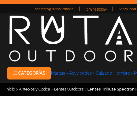
|
|
contacto@rutaoutdoor.cl
+56963353397
Santa Beatr
CATEGORÍAS
Marcas
Actividades
Calzado Hombre
M
Inicio
Anteojos y Optica
Lentes Outdoors
Lentes Tribute Spectron H