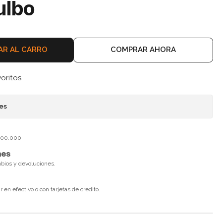
ulbo
AR AL CARRO
COMPRAR AHORA
voritos
nes
$100.000
nes
mbios y devoluciones.
en efectivo o con tarjetas de credito.