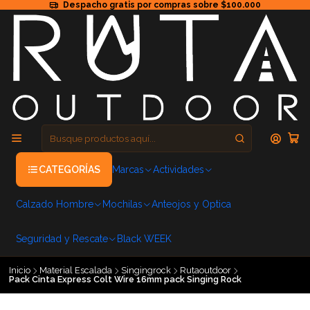
Despacho gratis por compras sobre $100.000
CATEGORÍAS
Marcas
Actividades
Calzado Hombre
Mochilas
Anteojos y Optica
Seguridad y Rescate
Black WEEK
Inicio
Material Escalada
Singingrock
Rutaoutdoor
Pack Cinta Express Colt Wire 16mm pack Singing Rock