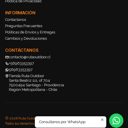
Política de Privacidad
INFORMACIÓN
Contactanos
Preguntas Frecuentes
Políticas de Envíos y Entregas
Cambios y Devoluciones
CONTÁCTANOS
contacto@rutaoutdoor.cl
+56963353397
56963353397
Tienda Ruta Outdoor
Santa Beatriz 111, of 704
7500494 Santiago - Providencia
Región Metropolitana - Chile
2026 Ruta Outdoor.
Consultanos por WhatsApp
Todos los derechos reservados.
Desarrollado por Jumpseller
.