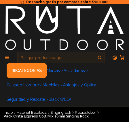
Despacho gratis por compras sobre $100.000
CATEGORÍAS
Marcas
Actividades
Calzado Hombre
Mochilas
Anteojos y Optica
Seguridad y Rescate
Black WEEK
Inicio
Material Escalada
Singingrock
Rutaoutdoor
Pack Cinta Express Colt Mix 16mm Singing Rock