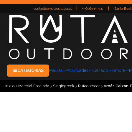
|
|
contacto@rutaoutdoor.cl
+56963353397
Santa Beatr
CATEGORÍAS
Marcas
Actividades
Calzado Hombre
M
Inicio
Material Escalada
Singingrock
Rutaoutdoor
Arnés Calzon 