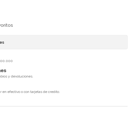
voritos
nes
$100.000
nes
mbios y devoluciones.
en efectivo o con tarjetas de credito.