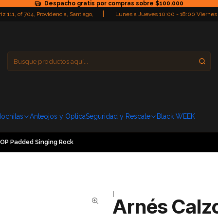
Despacho gratis por compras sobre $100.000
|
iz 111, of 704, Providencia, Santiago,
Lunes a Jueves 10:00 - 18:00 Viernes
Providencia
Domingo: Cerra
ochilas
Anteojos y Optica
Seguridad y Rescate
Black WEEK
TOP Padded Singing Rock
|
Arnés Calz