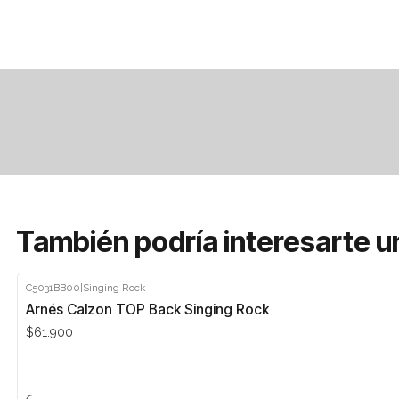
También podría interesarte u
C5031BB00
|
Singing Rock
Agotado
Arnés Calzon TOP Back Singing Rock
$61.900