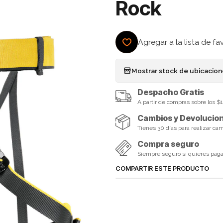
Rock
Agregar a la lista de fa
Mostrar stock de ubicacio
Despacho Gratis
A partir de compras sobre los 
Cambios y Devolucio
Tienes 30 días para realizar ca
Compra seguro
Siempre seguro si quieres pagar 
COMPARTIR ESTE PRODUCTO