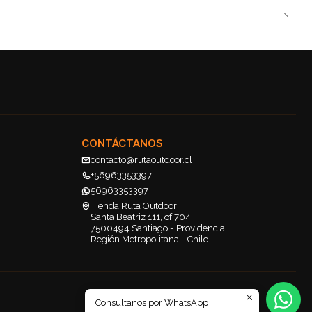
CONTÁCTANOS
contacto@rutaoutdoor.cl
+56963353397
56963353397
Tienda Ruta Outdoor
Santa Beatriz 111, of 704
7500494 Santiago - Providencia
Región Metropolitana - Chile
Consultanos por WhatsApp