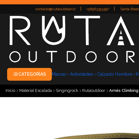
|
|
contacto@rutaoutdoor.cl
+56963353397
Santa Beatr
CATEGORÍAS
Marcas
Actividades
Calzado Hombre
M
Inicio
Material Escalada
Singingrock
Rutaoutdoor
Arnés Climbing