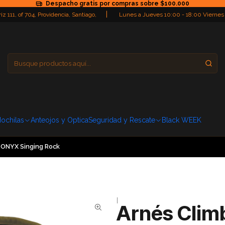
Despacho gratis por compras sobre $100.000
|
iz 111, of 704, Providencia, Santiago,
Lunes a Jueves 10:00 - 18:00 Viernes
Providencia
Domingo: Cerra
ochilas
Anteojos y Optica
Seguridad y Rescate
Black WEEK
 ONYX Singing Rock
|
Arnés Clim