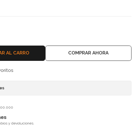
AR AL CARRO
COMPRAR AHORA
voritos
nes
$100.000
nes
mbios y devoluciones.