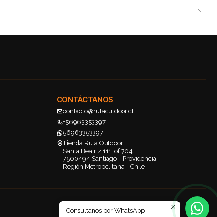
CONTÁCTANOS
contacto@rutaoutdoor.cl
+56963353397
56963353397
Tienda Ruta Outdoor
Santa Beatriz 111, of 704
7500494 Santiago - Providencia
Región Metropolitana - Chile
Consultanos por WhatsApp