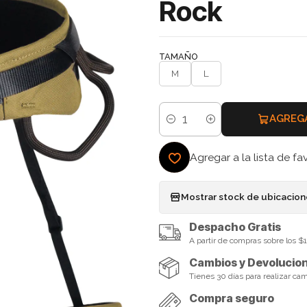
Rock
TAMAÑO
M
L
AGREG
Cantidad
Agregar a la lista de fa
Mostrar stock de ubicacio
Despacho Gratis
A partir de compras sobre los 
Cambios y Devolucio
Tienes 30 días para realizar ca
Compra seguro