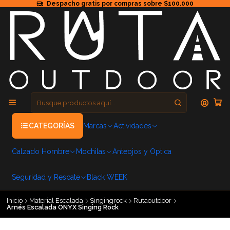
Despacho gratis por compras sobre $100.000
CATEGORÍAS
Marcas
Actividades
Calzado Hombre
Mochilas
Anteojos y Optica
Seguridad y Rescate
Black WEEK
Inicio
Material Escalada
Singingrock
Rutaoutdoor
Arnés Escalada ONYX Singing Rock